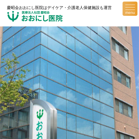
togg
慶昭会おおにし医院はデイケア・介護老人保健施設も運営
navi